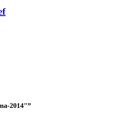
ef
ema-2014"
”