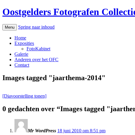
Oostgelders Fotografen Collecti
Spring naar inhoud
Menu
Home
Exposities
FotoKabinet
Galerie
Anderen over het OFC
Contact
Images tagged "jaarthema-2014"
[Diavoorstelling tonen]
0 gedachten over “
Images tagged "jaarth
Mr WordPress
18 juni 2010 om 8:51 pm