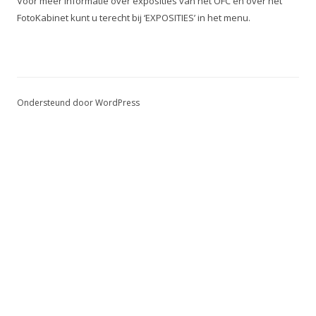
Voor meer informatie over exposities van het OFC en over het
FotoKabinet kunt u terecht bij ‘EXPOSITIES’ in het menu.
Ondersteund door WordPress