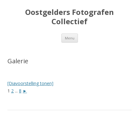
Oostgelders Fotografen
Collectief
Spring
Menu
naar
inhoud
Galerie
[Diavoorstelling tonen]
1
2
...
8
►