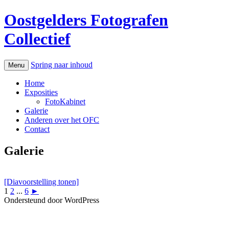
Oostgelders Fotografen
Collectief
Spring naar inhoud
Menu
Home
Exposities
FotoKabinet
Galerie
Anderen over het OFC
Contact
Galerie
[Diavoorstelling tonen]
1
2
...
6
►
Ondersteund door WordPress