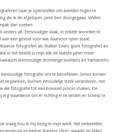
ograferen naar je openstellen om beelden tegen te
ling die ik de afgelopen jaren ben doorgegaan. Vinden
anpak dan zoeken.
ok anders uit. Eenvoudiger vaak, in enkele woorden te
d aan een gevoel voor wie daarvoor open staat.
kaanse fotografen als Walker Evans (pure fotografie) en
e in het beeld) is mijn blik de laatste jaren meer
o Kawauchi (eenvoudige dromerige beelden) en Yamamoto
 eenvoudige fotografie om te beoefenen. Series komen
iet te plannen, kunnen inhoudelijk sterk veranderen. Het
tie die fotografie tot een boeiend proces maken. De
 erg waardevol om er richting in te vinden en scherp te
e vraag hou ik mij bezig in mijn werk. Het verbeelden
mysterieuze en beetje duistere sfeer, waarbij de kijker