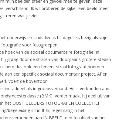
r om mijn beelden sfeer en gevoel mee te geven, deze
eel verschillend. Ik wil proberen de kijker een beeld meer
istreren wat je ziet.
et onderwijs en sindsdien is hij dagelijks bezig als vrije
r fotografie voor fotogroepen.
 de hoek van de sociaal documentaire fotografie, in
 hij graag door de straten van doorgaans grotere steden
kunt hem dus ook een fervent straatfotograaf noemen.
e aan een specifiek sociaal documentair project. Af en
 werk voert de boventoon.
el individueel als in groepsverband. Hij is verbonden aan
 Bondsmeesterklasse (BMK). Verder maakt hij deel uit van
 F10 en het OOST GELDERS FOTOGRAFEN COLLECTIEF
g/begeleiding schrijft hij regelmatig in het
acteur verbonden aan IN BEELD, een fotoblad van het