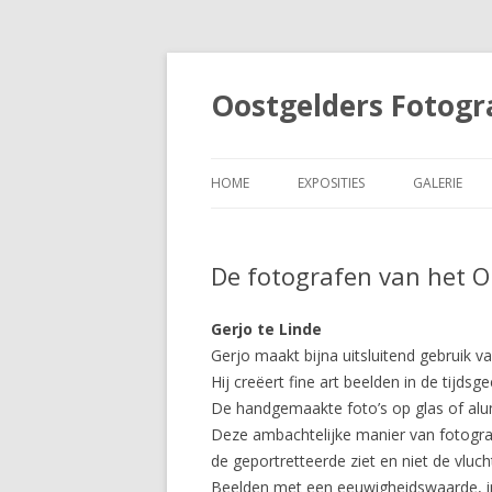
Oostgelders Fotogra
HOME
EXPOSITIES
GALERIE
FOTOKABINET
De fotografen van het 
Gerjo te Linde
Gerjo maakt bijna uitsluitend gebruik va
Hij creëert fine art beelden in de tijds
De handgemaakte foto’s op glas of alumi
Deze ambachtelijke manier van fotograf
de geportretteerde ziet en niet de vluch
Beelden met een eeuwigheidswaarde, in z