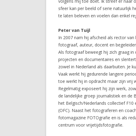
volgens mij toe doet. Ik streef er naa
sfeer kan per beeld of serie natuurlijk h
te laten beleven en voelen dan enkel reg
Peter van Tuijl
In 2007 nam hij afscheid als rector van h
fotograaf, auteur, docent en begeleide
Als fotograaf beweegt hij zich graag in
projecten en documentaires en slentert
zowel in Nederland als daarbuiten. Je 
Vaak werkt hij gedurende langere period
toe werkt hij in opdracht maar zijn vrij
Regelmatig exposeert hij zijn werk, zow
de landelijke groep journalistiek en de
het Belgisch/Nederlands collectief
(OFC). Naast het fotograferen en coachin
fotomagazine FOTOgrafie en is als red
centrum voor vrijetijdsfotografie.