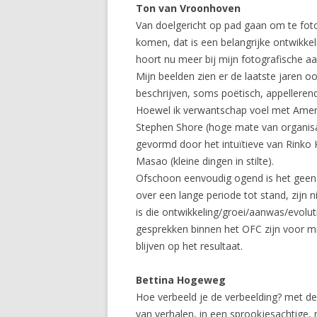
Ton van Vroonhoven
Van doelgericht op pad gaan om te fot
komen, dat is een belangrijke ontwikke
hoort nu meer bij mijn fotografische a
Mijn beelden zien er de laatste jaren o
beschrijven, soms poëtisch, appelleren
Hoewel ik verwantschap voel met Ameri
Stephen Shore (hoge mate van organisati
gevormd door het intuïtieve van Rink
Masao (kleine dingen in stilte).
Ofschoon eenvoudig ogend is het geen
over een lange periode tot stand, zijn n
is die ontwikkeling/groei/aanwas/evolu
gesprekken binnen het OFC zijn voor mij
blijven op het resultaat.
Bettina Hogeweg
Hoe verbeeld je de verbeelding? met dez
van verhalen, in een sprookjesachtige, 