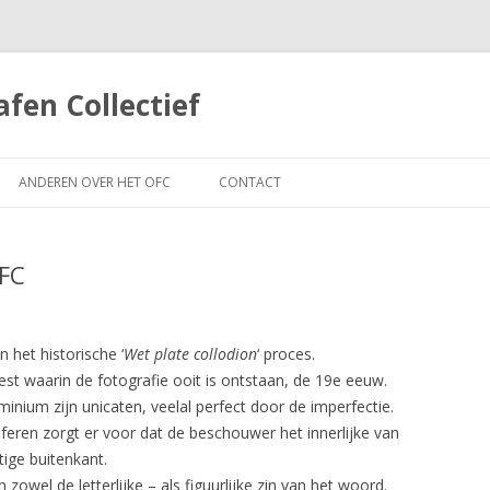
fen Collectief
Spring
naar
ANDEREN OVER HET OFC
CONTACT
inhoud
OFC
n het historische ‘
Wet plate collodion
‘ proces.
geest waarin de fotografie ooit is ontstaan, de 19e eeuw.
nium zijn unicaten, veelal perfect door de imperfectie.
eren zorgt er voor dat de beschouwer het innerlijke van
tige buitenkant.
owel de letterlijke – als figuurlijke zin van het woord.