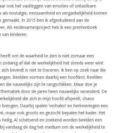
Maar ook het vastleggen van emoties of ontastbare
’s als nostalgie, eenzaamheid en vergankelijkheid komen
heb gemaakt. In 2015 ben ik afgestudeerd aan de
ver. Als eindexamenproject heb ik een prentenboek
 van kinderen.
 heeft om de waarheid te zien is niet zomaar een
n zodanig af dat de werkelijkheid het steeds weer wint
zich bevindt is niet te traceren. Ik ben op zoek naar die
vangen. Beelden vormen daarbij een hoofdrol. Beelden
n die nauwelijks zijn te rangschikken. Maar doe je
e thematiek door de jaren heen nauwelijks veranderd. De
kelijkheid die zich in mijn hoofd afspeelt, chaos
 brengen. Daarbij spelen ‘verhalen’ en herinneringen een
rivé, maar ook groots en gezocht bepalen het kader. Het
ns heilig. Al schetsend en zoekend worden beelden een
arbij vandaag de dag het medium om de werkelijkheid te