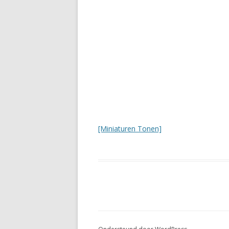
[Miniaturen Tonen]