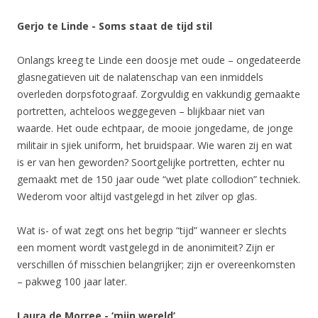
Gerjo te Linde - Soms staat de tijd stil
Onlangs kreeg te Linde een doosje met oude – ongedateerde
glasnegatieven uit de nalatenschap van een inmiddels
overleden dorpsfotograaf. Zorgvuldig en vakkundig gemaakte
portretten, achteloos weggegeven – blijkbaar niet van
waarde. Het oude echtpaar, de mooie jongedame, de jonge
militair in sjiek uniform, het bruidspaar. Wie waren zij en wat
is er van hen geworden? Soortgelijke portretten, echter nu
gemaakt met de 150 jaar oude “wet plate collodion” techniek.
Wederom voor altijd vastgelegd in het zilver op glas.
Wat is- of wat zegt ons het begrip “tijd” wanneer er slechts
een moment wordt vastgelegd in de anonimiteit? Zijn er
verschillen óf misschien belangrijker; zijn er overeenkomsten
– pakweg 100 jaar later.
Laura de Morree - ‘mijn wereld’