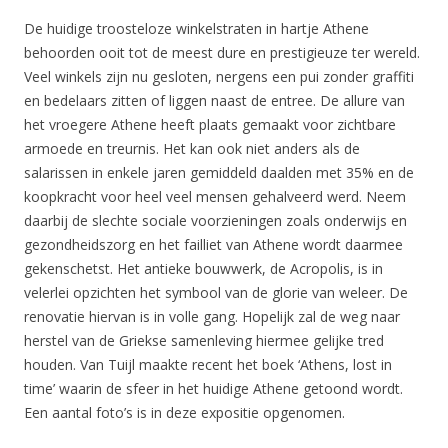
De huidige troosteloze winkelstraten in hartje Athene
behoorden ooit tot de meest dure en prestigieuze ter wereld.
Veel winkels zijn nu gesloten, nergens een pui zonder graffiti
en bedelaars zitten of liggen naast de entree. De allure van
het vroegere Athene heeft plaats gemaakt voor zichtbare
armoede en treurnis. Het kan ook niet anders als de
salarissen in enkele jaren gemiddeld daalden met 35% en de
koopkracht voor heel veel mensen gehalveerd werd. Neem
daarbij de slechte sociale voorzieningen zoals onderwijs en
gezondheidszorg en het failliet van Athene wordt daarmee
gekenschetst. Het antieke bouwwerk, de Acropolis, is in
velerlei opzichten het symbool van de glorie van weleer. De
renovatie hiervan is in volle gang. Hopelijk zal de weg naar
herstel van de Griekse samenleving hiermee gelijke tred
houden. Van Tuijl maakte recent het boek ‘Athens, lost in
time’ waarin de sfeer in het huidige Athene getoond wordt.
Een aantal foto’s is in deze expositie opgenomen.